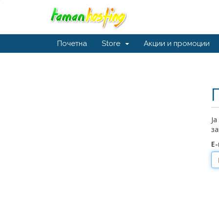
Почетна
Store
Акции и промоции
Ја
за
Е