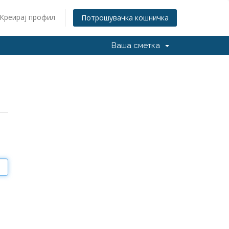
Креирај профил
Потрошувачка кошничка
Ваша сметка