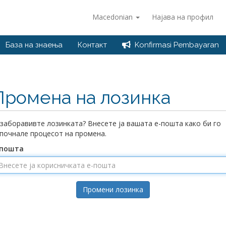
Macedonian
Најава на профил
База на знаења
Контакт
Konfirmasi Pembayaran
Промена на лозинка
 заборавивте лозинката? Внесете ја вашата е-пошта како би го
почнале процесот на промена.
-пошта
Промени лозинка