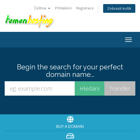
Čeština
Přihlášení
Registrace
Zobrazit košík
Togg
navig
Begin the search for your perfect
domain name...
BUY A DOMAIN