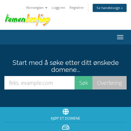
Norwegian
Logg inn
Registrer
Se handlevogn »
Bytt
navig
Start med å søke etter ditt ønskede
domene...
KJØP ET DOMENE